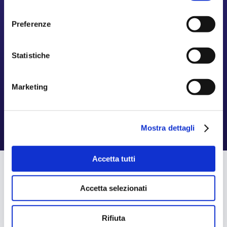
Rimborsi spese
consenso
Preferenze

Statistiche
Welfare aziendale
Marketing
Mostra dettagli
Accetta tutti
Accetta selezionati
SOFTWARE HR
Perché i responsabili risorse umane
Rifiuta