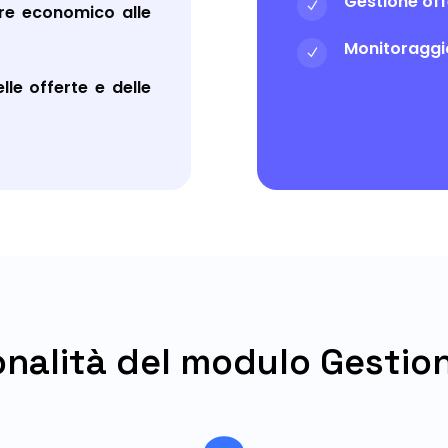
Gestione off
N
ore economico alle
Monitoraggi
N
le offerte e delle
onalità del modulo Gestion