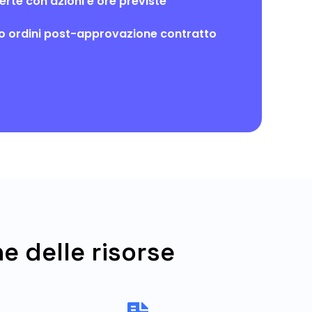
erte con azioni e ore previste
o ordini post-approvazione contratto
e delle risorse