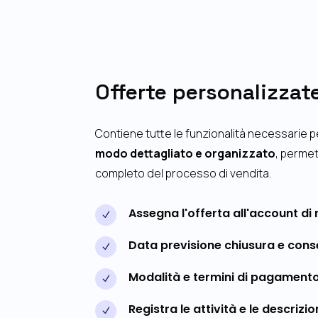
Offerte personalizzat
Contiene tutte le funzionalità necessarie 
modo dettagliato e organizzato
, perme
completo del processo di vendita.
Assegna l'offerta all'account di 
N
Data previsione chiusura e con
N
Modalità e termini di pagament
N
Registra le attività e le descrizi
N