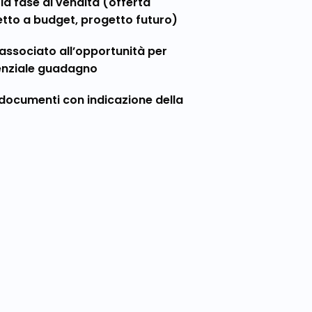
e la fase di vendita (offerta
tto a budget, progetto futuro)
 associato all’opportunità per
tenziale guadagno
 documenti con indicazione della