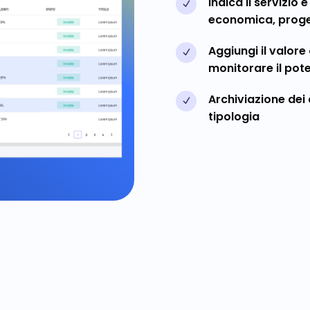
Indica il servizio 
N
economica, proge
Aggiungi il valore
N
monitorare il po
Archiviazione dei
N
tipologia