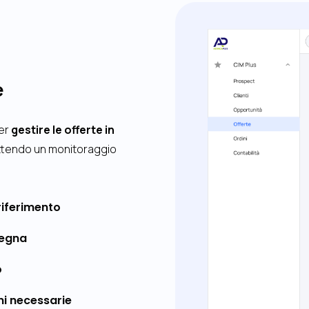
e
per
gestire le offerte in
ttendo un monitoraggio
riferimento
segna
o
oni necessarie