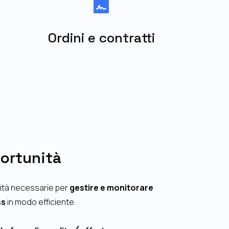

Ordini e contratti
ortunità
lità necessarie per
gestire e monitorare
ss
in modo efficiente.