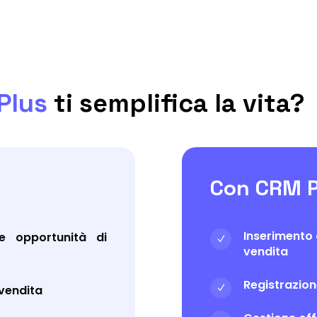
Plus
ti semplifica la vita?
Con CRM P
Inserimento 
e opportunità di
N
vendita
Registrazio
 vendita
N