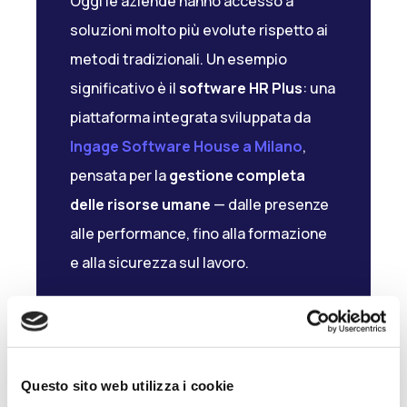
Oggi le aziende hanno accesso a
soluzioni molto più evolute rispetto ai
metodi tradizionali. Un esempio
significativo è il
software HR Plus
: una
piattaforma integrata sviluppata da
Ingage Software House a Milano
,
pensata per la
gestione completa
delle risorse umane
— dalle presenze
alle performance, fino alla formazione
e alla sicurezza sul lavoro.
HR Plus è già stata adottata da
diverse PMI in Lombardia
che
volevano una soluzione scalabile,
Questo sito web utilizza i cookie
facile da usare e capace di integrarsi