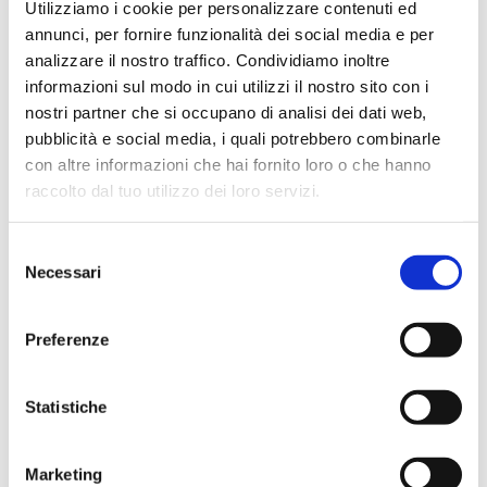
Utilizziamo i cookie per personalizzare contenuti ed
con altri sistemi aziendali. In questi
annunci, per fornire funzionalità dei social media e per
casi, la visualizzazione delle presenze
analizzare il nostro traffico. Condividiamo inoltre
e la reportistica integrata hanno
informazioni sul modo in cui utilizzi il nostro sito con i
nostri partner che si occupano di analisi dei dati web,
portato miglioramenti tangibili nei
pubblicità e social media, i quali potrebbero combinarle
processi HR.
con altre informazioni che hai fornito loro o che hanno
raccolto dal tuo utilizzo dei loro servizi.
In sintesi: scegliere una soluzione
come
HR Plus
significa trasformare il
Selezione
Necessari
del
processo presenze in un elemento
consenso
strategico del
sistema HR,
Preferenze
particolarmente rilevante per le
aziende lombarde e non solo che
Statistiche
operano in contesti dinamici e
competitivi.
Marketing