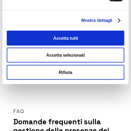
Approfondisci il modulo:
Gestione presenze dipendenti
Mostra dettagli
Accetta tutti
Accetta selezionati
Rifiuta
FAQ
Domande frequenti sulla
gestione delle presenze dei